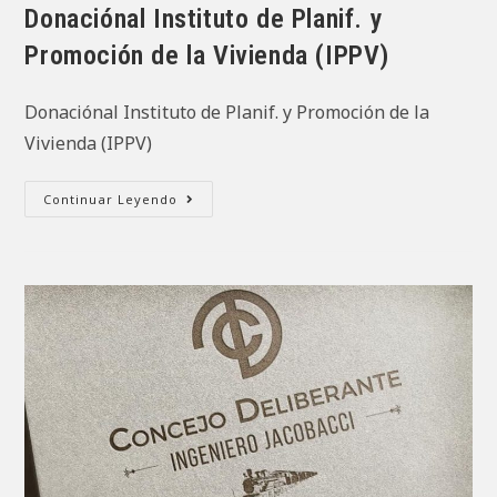
la
Donaciónal Instituto de Planif. y
entrada:
Promoción de la Vivienda (IPPV)
Donaciónal Instituto de Planif. y Promoción de la
Vivienda (IPPV)
Donaciónal
Continuar Leyendo
Instituto
De
Planif.
Y
Promoción
De
La
Vivienda
(IPPV)