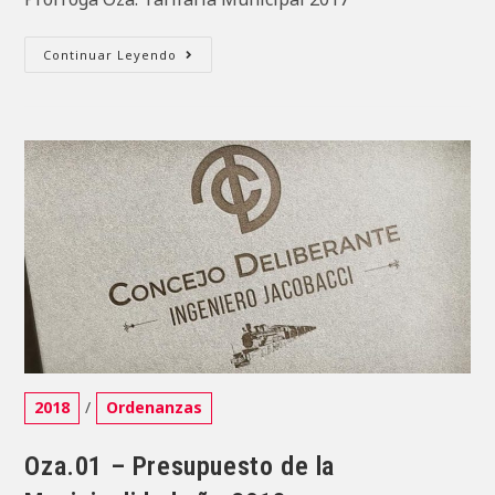
Prórroga
Continuar Leyendo
Oza.
Tarifaria
Municipal
2017
Categoría
2018
/
Ordenanzas
de
la
Oza.01 – Presupuesto de la
entrada: