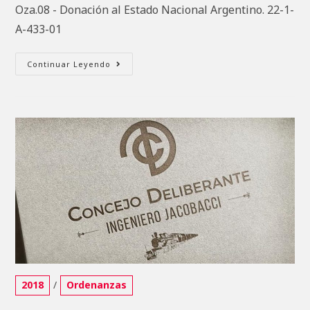
Oza.08 - Donación al Estado Nacional Argentino. 22-1-
A-433-01
Oza.08
Continuar Leyendo
–
Donación
Al
Estado
Nacional
Argentino.
22-
1-
A-
433-
01
Categoría
2018
/
Ordenanzas
de