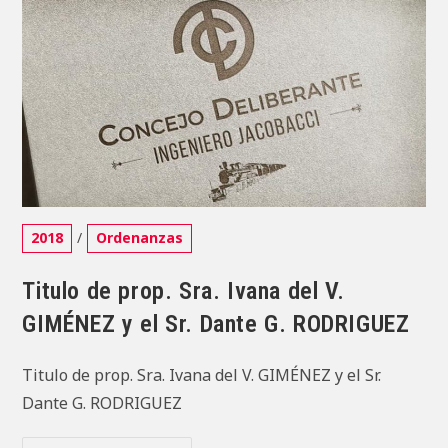
22-
1-
A-
305
(128_-15
(S)
Categoría
2018
/
Ordenanzas
de
la
Titulo de prop. Sra. Ivana del V.
entrada:
GIMÉNEZ y el Sr. Dante G. RODRIGUEZ
Titulo de prop. Sra. Ivana del V. GIMÉNEZ y el Sr.
Dante G. RODRIGUEZ