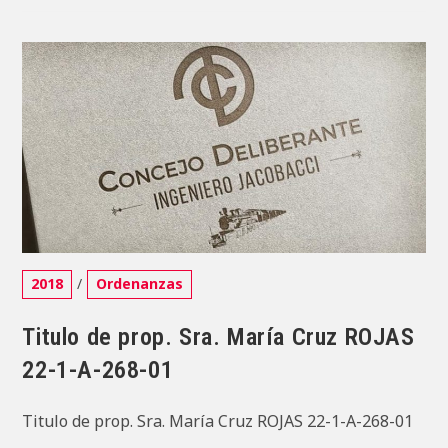
Sra.
Cecilia
Danaes
PÉREZ
22-
1-
A-
199-
18A
Categoría
2018
/
Ordenanzas
de
la
Titulo de prop. Sra. María Cruz ROJAS
entrada:
22-1-A-268-01
Titulo de prop. Sra. María Cruz ROJAS 22-1-A-268-01