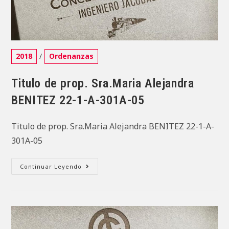
Categoría
2018
/
Ordenanzas
de
la
Titulo de prop. Sra.Maria Alejandra
entrada:
BENITEZ 22-1-A-301A-05
Titulo de prop. Sra.Maria Alejandra BENITEZ 22-1-A-
301A-05
Titulo
Continuar Leyendo
De
Prop.
Sra.Maria
Alejandra
BENITEZ
22-
1-
A-