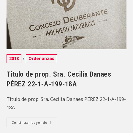
301A-
05
Categoría
2018
/
Ordenanzas
de
la
Titulo de prop. Sra. Cecilia Danaes
entrada:
PÉREZ 22-1-A-199-18A
Titulo de prop. Sra. Cecilia Danaes PÉREZ 22-1-A-199-
18A
Titulo
Continuar Leyendo
De
Prop.