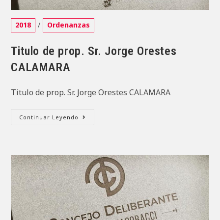
Categoría
2018
/
Ordenanzas
de
la
Titulo de prop. Sr. Jorge Orestes
entrada:
CALAMARA
Titulo de prop. Sr. Jorge Orestes CALAMARA
Titulo
Continuar Leyendo
De
Prop.
Sr.
Jorge
Orestes
CALAMARA