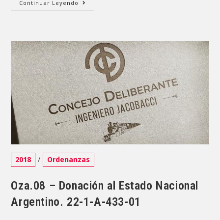
Titulo
Continuar Leyendo
De
Prop.
Sra.
Ivana
Del
V.
GIMÉNEZ
Y
El
Sr.
Dante
G.
RODRIGUEZ
Categoría
2018
/
Ordenanzas
de
la
Oza.08 – Donación al Estado Nacional
entrada:
Argentino. 22-1-A-433-01