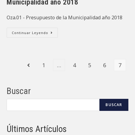
Municipalidad año 2018
Oza.01 - Presupuesto de la Municipalidad año 2018
Oza.01
Continuar Leyendo
–
Presupuesto
De
La
Municipalidad
Año
2018
1
…
4
5
6
7
Ir a la página anterior
Buscar
BUSCAR
Últimos Artículos