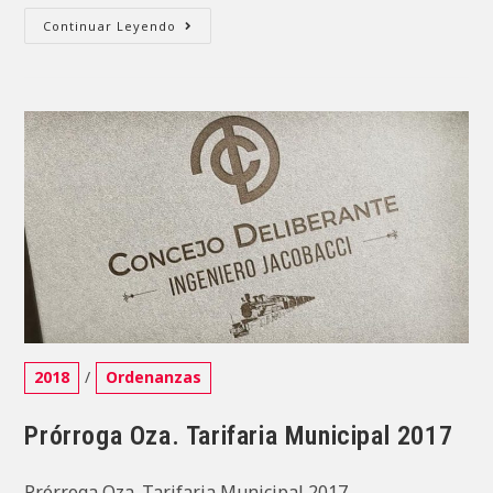
Titulo
Continuar Leyendo
De
Prop.
Sra.
María
Cruz
ROJAS
22-
1-
A-
268-
01
Categoría
2018
/
Ordenanzas
de
la
Prórroga Oza. Tarifaria Municipal 2017
entrada:
Prórroga Oza. Tarifaria Municipal 2017