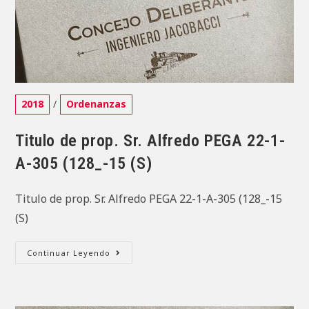
Categoría
2018
/
Ordenanzas
de
la
Titulo de prop. Sr. Alfredo PEGA 22-1-
entrada:
A-305 (128_-15 (S)
Titulo de prop. Sr. Alfredo PEGA 22-1-A-305 (128_-15
(S)
Titulo
Continuar Leyendo
De
Prop.
Sr.
Alfredo
PEGA