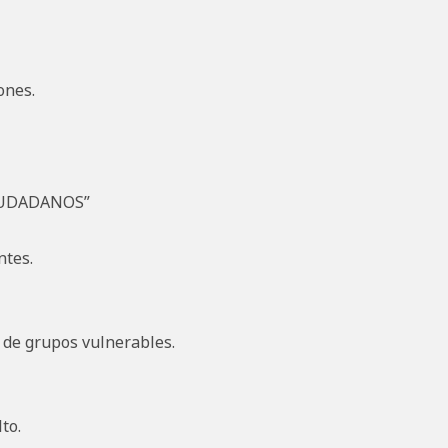
ones.
IUDADANOS”
ntes.
 de grupos vulnerables.
to.