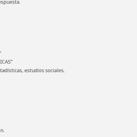
espuesta.
”
ICAS”
dísticas, estudios sociales.
n.