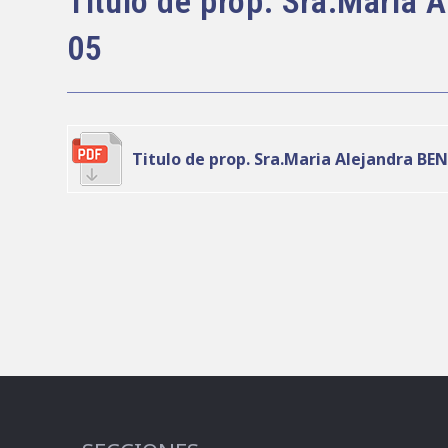
Titulo de prop. Sra.Maria
entrada:
05
Titulo de prop. Sra.Maria Alejandra BE