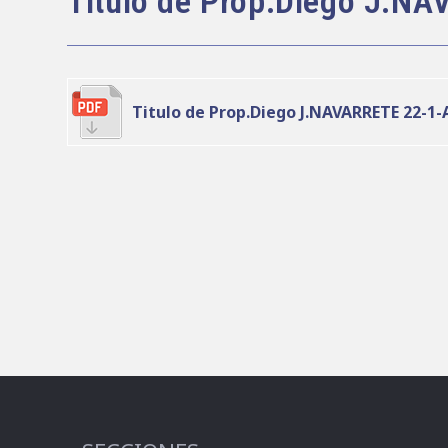
Titulo de Prop.Diego J.N
entrada:
Titulo de Prop.Diego J.NAVARRETE 22-1-