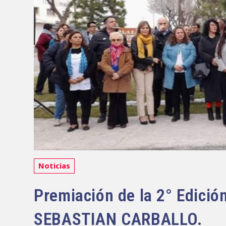
Categoría
Noticias
de
la
Premiación de la 2° Edi
entrada:
SEBASTIAN CARBALLO.